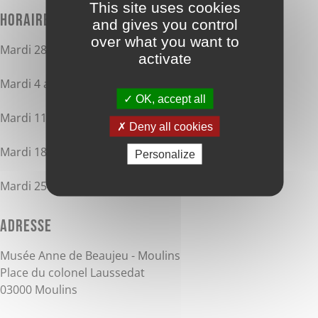
This site uses cookies
Horaires
and gives you control
over what you want to
Mardi 28 juillet 2026 de 14h30 à 16h.
activate
Mardi 4 août 2026 de 14h30 à 16h.
OK, accept all
Mardi 11 août 2026 de 14h30 à 16h.
Deny all cookies
Mardi 18 août 2026 de 14h30 à 16h.
Personalize
Mardi 25 août 2026 de 14h30 à 16h.
Adresse
Musée Anne de Beaujeu - Moulins
Place du colonel Laussedat
03000 Moulins