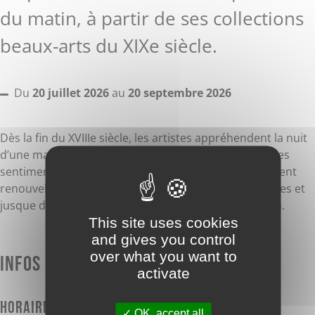
du matin, à partir de ses collections
beaux-arts du XIXe siècle.
Du
20 juillet 2026
au
20 septembre 2026
Dès la fin du XVIIIe siècle, les artistes appréhendent la nuit
d’une manière nouvelle. Les scènes liées à la nuit et les
sentiments qu’elles procurent sont alors profondément
renouvelés par les artistes romantiques et symbolistes et
jusque dans les productions du courant Art Nouveau.
This site uses cookies
and gives you control
over what you want to
Infos pratiques
activate
Horaires
OK, accept all