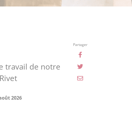
Partager
Partager sur Face

e travail de notre
Partager sur X

Rivet
Partager par e-ma

août 2026