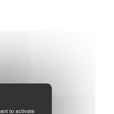
ant to activate
is passés dans l’Allier.