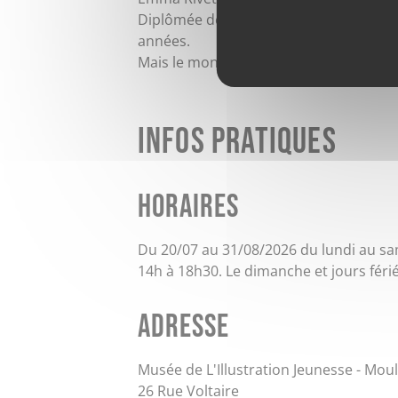
Diplômée de l’École Supérieure d’Art d
années.
Mais le monotype* est aujourd’hui sa 
Infos pratiques
Horaires
Du 20/07 au 31/08/2026 du lundi au sa
14h à 18h30. Le dimanche et jours féri
Adresse
Musée de L'Illustration Jeunesse - Moul
26 Rue Voltaire