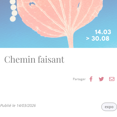
Chemin faisant
Partager 
Parta
P



Partager
Publié le 14/03/2026
expo