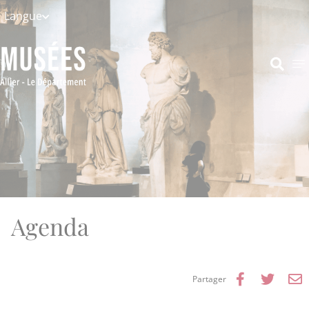
Aller au menu
Aller au contenu
Langue
Aller à la recherche
Recher
Agenda
Partager 
Parta
P



Partager